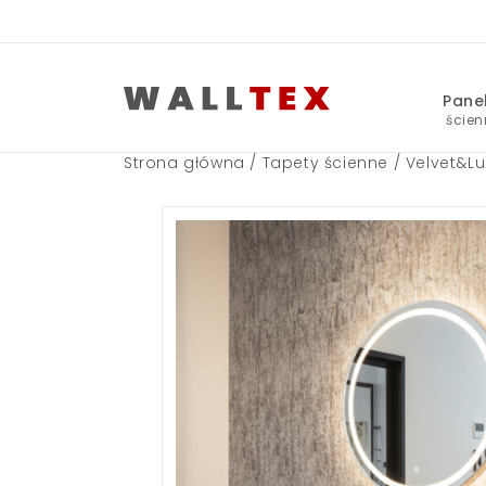
ścien
Strona główna
/
Tapety ścienne
/
Velvet&L