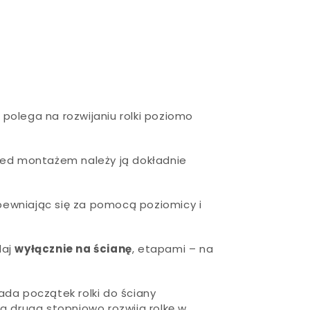
olega na rozwijaniu rolki poziomo
Przed montażem należy ją dokładnie
pewniając się za pomocą poziomicy i
daj
wyłącznie na ścianę
, etapami – na
da początek rolki do ściany
 a druga stopniowo rozwija rolkę w