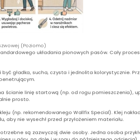
ezszwowej (Poziomo)
tandardowego układania pionowych pasów. Cały proces p
 być gładka, sucha, czysta i jednolita kolorystycznie. 
 penetrującym.
 ścianie linię startową (np. od rogu pomieszczenia), u
lnie prosto.
eju (np. rekomendowanego Wallfix Special). Klej nakła
u, aby nie wysechł przed przyłożeniem materiału.
trzebne są zazwyczaj dwie osoby. Jedna osoba przykła
es u góry, na dole i w rogu do późniejszego odcięcia),