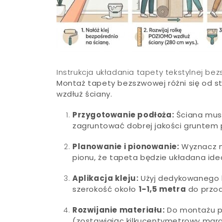
Instrukcja układania tapety tekstylnej b
Montaż tapety bezszwowej różni się od s
wzdłuż ściany.
Przygotowanie podłoża:
Ściana musi
zagruntować dobrej jakości gruntem
Planowanie i pionowanie:
Wyznacz na
pionu, że tapeta będzie układana idea
Aplikacja kleju:
Użyj dedykowanego kl
szerokość około
1-1,5 metra
do przod
Rozwijanie materiału:
Do montażu po
(zostawiając kilkucentymetrowy margin