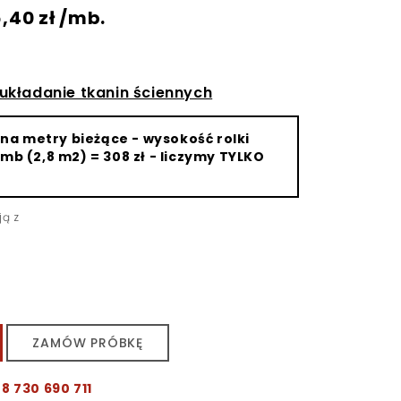
rwotna
Aktualna
6,40
zł
/mb.
a
cena
osiła:
wynosi:
00 zł.
246,40 zł.
 układanie tkanin ściennych
na metry bieżące - wysokość rolki
 mb (2,8 m2) = 308 zł - liczymy TYLKO
ją z
ZAMÓW PRÓBKĘ
8 730 690 711