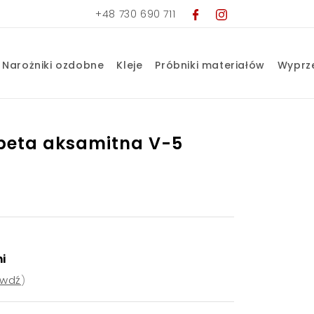
+48 730 690 711
Narożniki ozdobne
Kleje
Próbniki materiałów
Wyprz
peta aksamitna V-5
ni
awdź
)