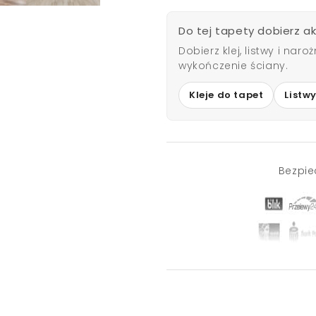
Do tej tapety dobierz a
Dobierz klej, listwy i nar
wykończenie ściany.
Kleje do tapet
Listw
Bezpie