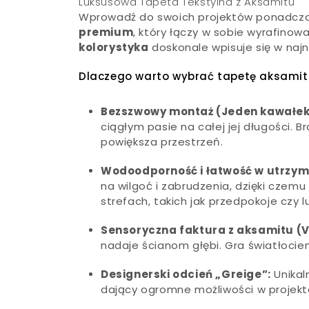
Luksusowa Tapeta Tekstylna z Aksamitu
Wprowadź do swoich projektów ponadczas
premium
, który łączy w sobie wyrafinow
kolorystyka
doskonale wpisuje się w najn
Dlaczego warto wybrać tapetę aksamit
Bezszwowy montaż (Jeden kawałek
ciągłym pasie na całej jej długości. B
powiększa przestrzeń.
Wodoodporność i łatwość w utrzym
na wilgoć i zabrudzenia, dzięki czemu 
strefach, takich jak przedpokoje czy 
Sensoryczna faktura z aksamitu (V
nadaje ścianom głębi. Gra światłocien
Designerski odcień „Greige”:
Unikal
dający ogromne możliwości w projekt