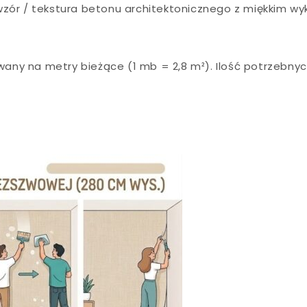
zór / tekstura betonu architektonicznego z miękkim w
any na metry bieżące (1 mb = 2,8 m²). Ilość potrzebn