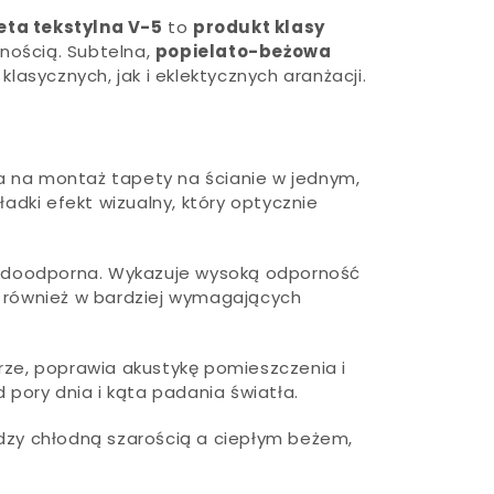
ta tekstylna V-5
to
produkt klasy
nością. Subtelna,
popielato-beżowa
lasycznych, jak i eklektycznych aranżacji.
la na montaż tapety na ścianie w jednym,
ładki efekt wizualny, który optycznie
 wodoodporna. Wykazuje wysoką odporność
ale również w bardziej wymagających
rze, poprawia akustykę pomieszczenia i
 pory dnia i kąta padania światła.
dzy chłodną szarością a ciepłym beżem,