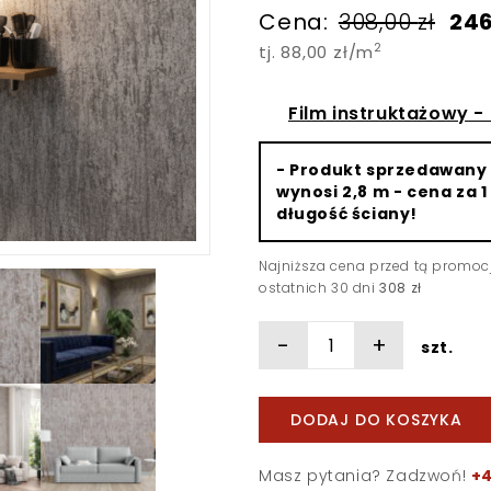
Pie
Cena:
308,00
zł
24
cen
2
tj. 88,00 zł/m
wyn
308,
Film instruktażowy -
- Produkt sprzedawany 
wynosi 2,8 m - cena za 1
długość ściany!
Najniższa cena przed tą promoc
ostatnich 30 dni
308 zł
-
+
szt.
DODAJ DO KOSZYKA
Masz pytania? Zadzwoń!
+4