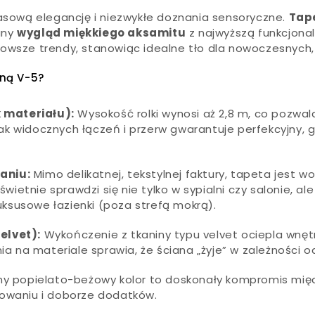
ową elegancję i niezwykłe doznania sensoryczne.
Tape
any
wygląd miękkiego aksamitu
z najwyższą funkcjonal
owsze trendy, stanowiąc idealne tło dla nowoczesnych, k
ną V-5?
 materiału):
Wysokość rolki wynosi aż 2,8 m, co pozwa
rak widocznych łączeń i przerw gwarantuje perfekcyjny, g
aniu:
Mimo delikatnej, tekstylnej faktury, tapeta jest
świetnie sprawdzi się nie tylko w sypialni czy salonie, 
luksusowe łazienki (poza strefą mokrą).
elvet):
Wykończenie z tkaniny typu velvet ociepla wnęt
ia na materiale sprawia, że ściana „żyje” w zależności od
ny popielato-beżowy kolor to doskonały kompromis mię
owaniu i doborze dodatków.