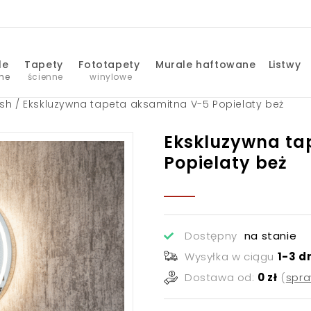
Panele 
Tapety 
Fototapety 
Murale haftowane
Listwy
ne
ścienne
winylowe
ush
/ Ekskluzywna tapeta aksamitna V-5 Popielaty beż
Ekskluzywna ta
Popielaty beż
Dostępny
na stanie
Wysyłka w ciągu
1-3 d
Dostawa od:
0 zł
(
spr